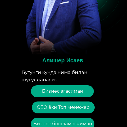
Алишер Исаев
Бугунги кунда нима билан
шуғулланасиз
Бизнес эгасиман
CЕО ёки Топ менежер
Бизнес бошламоқчиман