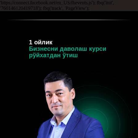
'https://connect.facebook.net/en_US/fbevents.js'); fbq('init',
'760146120419718'); fbq('track', 'PageView');
1 ойлик
Бизнесни даволаш курси
рўйхатдан ўтиш