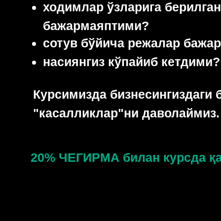
ходимлар ўзларига берилга
бажармаяптими?
сотув бўйича режалар бажа
насиянгиз кўпайиб кетдими?
Курсимизда бизнесингиздаги 
"касалликлар"ни даволаймиз.
20% ЧЕГИРМА билан курсда қа