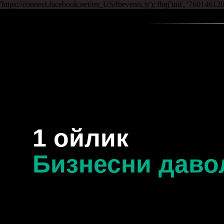
'https://connect.facebook.net/en_US/fbevents.js'); fbq('init', '76014612
1 ойлик
Бизнесни даво