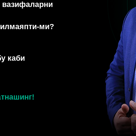
н вазифаларни
рилмаяпти-ми?
бу каби
тнашинг!