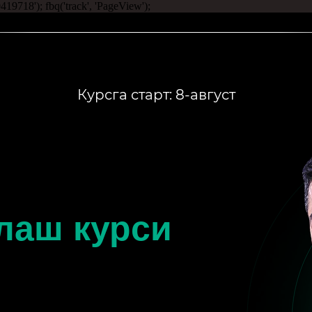
0419718'); fbq('track', 'PageView');
Курсга старт: 8-август
лаш курси