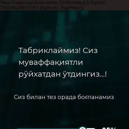
'https://connect.facebook.net/en_US/fbevents.js'); fbq('init',
'760146120419718'); fbq('track', 'PageView');
Табриклаймиз! Сиз
муваффақиятли
рўйхатдан ўтдингиз...!
Сиз билан тез орада боғланамиз